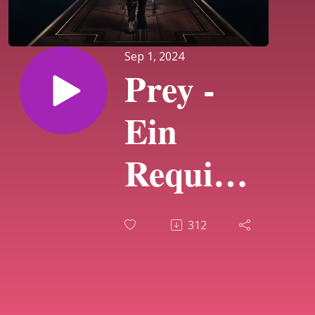
Sep 1, 2024
Prey -
Ein
Requiem
für
312
Arkane
Austin